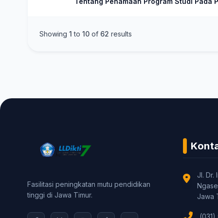
Tentang Penamaan Program Studi Pada P
Showing
1
to
10
of
62
results
Kont
Jl. Dr.
Fasilitasi peningkatan mutu pendidikan
Ngasem
tinggi di Jawa Timur.
Jawa 
(031)