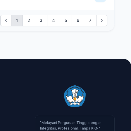
1
2
3
4
5
6
7
"Melayani Perguruan Tinggi dengan
Integritas, Profesional, Tanpa KKN."