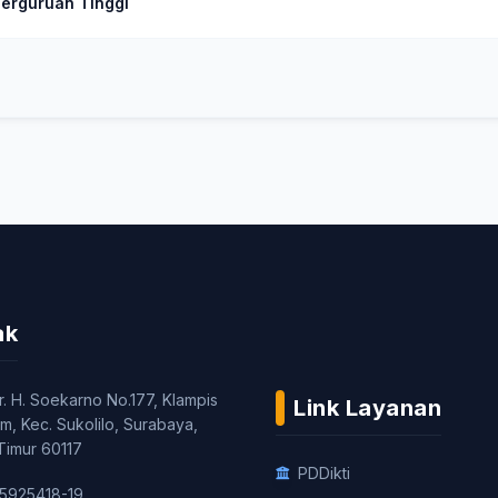
erguruan Tinggi
ak
 Ir. H. Soekarno No.177, Klampis
Link Layanan
, Kec. Sukolilo, Surabaya,
Timur 60117
PDDikti
 5925418-19