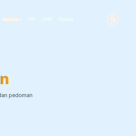
Kinerja
SPI
PPID
Kontak
an
 dan pedoman