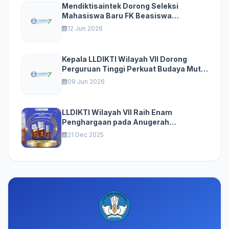
Mendiktisaintek Dorong Seleksi
Mahasiswa Baru FK Beasiswa
Pemerintah Daerah
12 Jun 2026
Kepala LLDIKTI Wilayah VII Dorong
Perguruan Tinggi Perkuat Budaya Mutu
Melalui Transformasi Kebijakan
09 Jun 2026
Akreditasi
LLDIKTI Wilayah VII Raih Enam
Penghargaan pada Anugerah
Diktisaintek 2025
21 Dec 2025